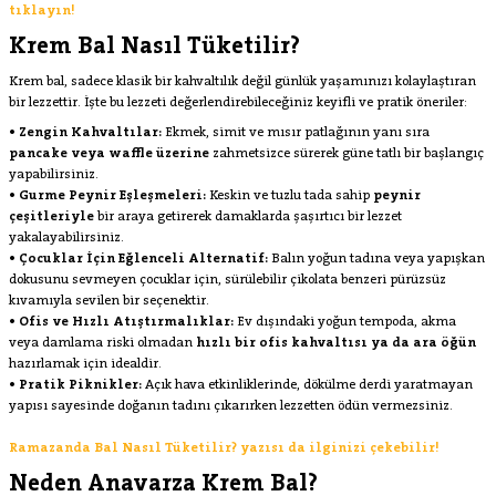
tıklayın!
Krem Bal Nasıl Tüketilir?
Krem bal, sadece klasik bir kahvaltılık değil günlük yaşamınızı kolaylaştıran
bir lezzettir. İşte bu lezzeti değerlendirebileceğiniz keyifli ve pratik öneriler:
• Zengin Kahvaltılar:
Ekmek, simit ve mısır patlağının yanı sıra
pancake veya waffle üzerine
zahmetsizce sürerek güne tatlı bir başlangıç
yapabilirsiniz.
• Gurme Peynir Eşleşmeleri:
Keskin ve tuzlu tada sahip
peynir
çeşitleriyle
bir araya getirerek damaklarda şaşırtıcı bir lezzet
yakalayabilirsiniz.
• Çocuklar İçin Eğlenceli Alternatif:
Balın yoğun tadına veya yapışkan
dokusunu sevmeyen çocuklar için, sürülebilir çikolata benzeri pürüzsüz
kıvamıyla sevilen bir seçenektir.
• Ofis ve Hızlı Atıştırmalıklar:
Ev dışındaki yoğun tempoda, akma
veya damlama riski olmadan
hızlı bir ofis kahvaltısı ya da ara öğün
hazırlamak için idealdir.
• Pratik Piknikler:
Açık hava etkinliklerinde, dökülme derdi yaratmayan
yapısı sayesinde doğanın tadını çıkarırken lezzetten ödün vermezsiniz.
Ramazanda Bal Nasıl Tüketilir? yazısı da ilginizi çekebilir!
Neden Anavarza Krem Bal?