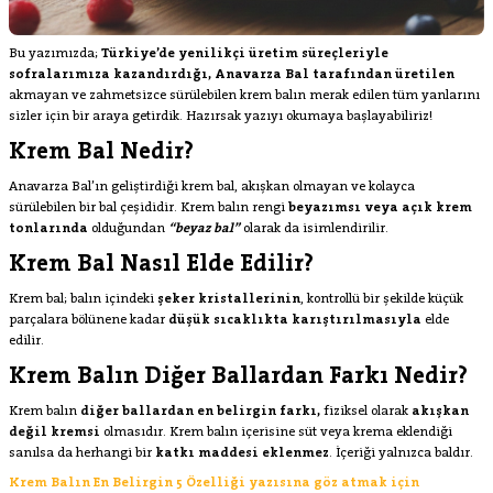
Bu yazımızda;
Türkiye’de
yenilikçi üretim süreçleriyle
sofralarımıza kazandırdığı
, Anavarza Bal tarafından üretilen
akmayan ve zahmetsizce sürülebilen krem balın merak edilen tüm yanlarını
sizler için bir araya getirdik. Hazırsak yazıyı okumaya başlayabiliriz!
Krem Bal Nedir?
Anavarza Bal’ın geliştirdiği krem bal, akışkan olmayan ve kolayca
sürülebilen bir bal çeşididir. Krem balın rengi
beyazımsı veya açık krem
tonlarında
olduğundan
“beyaz bal”
olarak da isimlendirilir.
Krem Bal Nasıl Elde Edilir?
Krem bal; balın içindeki
şeker kristallerinin
, kontrollü bir şekilde küçük
parçalara bölünene kadar
düşük sıcaklıkta karıştırılmasıyla
elde
edilir.
Krem Balın Diğer Ballardan Farkı Nedir?
Krem balın
diğer ballardan en belirgin farkı,
fiziksel olarak
akışkan
değil kremsi
olmasıdır. Krem balın içerisine süt veya krema eklendiği
sanılsa da herhangi bir
katkı maddesi eklenmez
. İçeriği yalnızca baldır.
Krem Balın En Belirgin 5 Özelliği yazısına göz atmak için