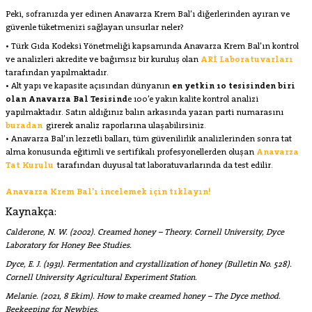
Peki, sofranızda yer edinen Anavarza Krem Bal’ı diğerlerinden ayıran ve
güvenle tüketmenizi sağlayan unsurlar neler?
• Türk Gıda Kodeksi Yönetmeliği kapsamında Anavarza Krem Bal’ın kontrol
ve analizleri akredite ve bağımsız bir kuruluş olan
ARİ Laboratuvarları
tarafından yapılmaktadır.
• Alt yapı ve kapasite açısından dünyanın
en yetkin 10 tesisinden biri
olan Anavarza Bal Tesisind
e 100’e yakın kalite kontrol analizi
yapılmaktadır. Satın aldığınız balın arkasında yazan parti numarasını
buradan
girerek analiz raporlarına ulaşabilirsiniz.
• Anavarza Bal’ın lezzetli balları, tüm güvenilirlik analizlerinden sonra tat
alma konusunda eğitimli ve sertifikalı profesyonellerden oluşan
Anavarza
Tat Kurulu
tarafından duyusal tat laboratuvarlarında da test edilir.
Anavarza Krem Bal’ı incelemek için tıklayın!
Kaynakça:
Calderone, N. W. (2002). Creamed honey – Theory. Cornell University, Dyce
Laboratory for Honey Bee Studies.
Dyce, E. J. (1931). Fermentation and crystallization of honey (Bulletin No. 528).
Cornell University Agricultural Experiment Station.
Melanie. (2021, 8 Ekim). How to make creamed honey – The Dyce method.
Beekeeping for Newbies.