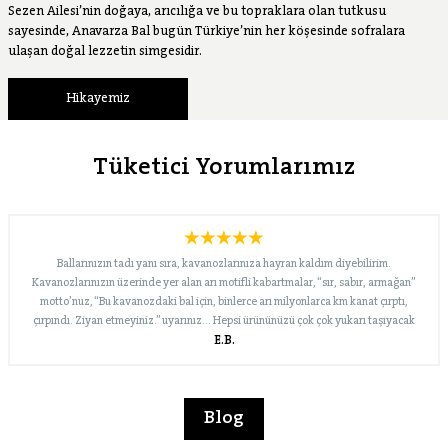
Sezen Ailesi’nin doğaya, arıcılığa ve bu topraklara olan tutkusu
sayesinde, Anavarza Bal bugün Türkiye’nin her köşesinde sofralara
ulaşan doğal lezzetin simgesidir.
Hikayemiz
Tüketici Yorumlarımız
Ballarınızın tadı yanı sıra, kavanozlarınıza hayran kaldım diyebilirim.
Kavanozlarınızın üzerinde yer alan arı motifli kabartmalar, “sır, sabır, armağan”
motto’nuz, “Bu kavanozdaki bal için, binlerce arı milyonlarca km kanat çırptı,
çırpındı. Ziyan etmeyiniz.” uyarınız… Hepsi ürününüzü çok çok yukarı taşıyacak
E.B.
nitelikte. Bugün merak edip Internet’te biraz araştırınca, “süzme çiçek” dışında
çeşitleriniz de olduğunu gördüm. En kısa zamanda onları da deneyeceğim. Yolunuz
açık, marka bilinirliğiniz ve pazar payınız büyük olsun… İyi çalışmalar dileklerimle…
Blog