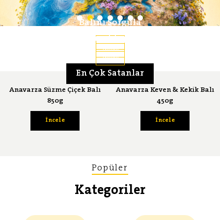
Balını Sorgula
Lezzet Serüveni
Bal Ansiklopedisi
İncele
İncele
İncele
En Çok Satanlar
Anavarza Süzme Çiçek Balı
Anavarza Keven & Kekik Balı
850g
450g
İncele
İncele
Popüler
Kategoriler