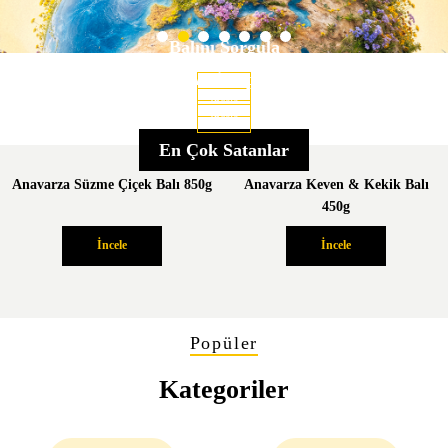
Balını Sorgula
Lezzet Serüveni
Bal Ansiklopedisi
İncele
İncele
İncele
En Çok Satanlar
Anavarza Süzme Çiçek Balı 850g
Anavarza Keven & Kekik Balı
450g
İncele
İncele
Popüler
Kategoriler