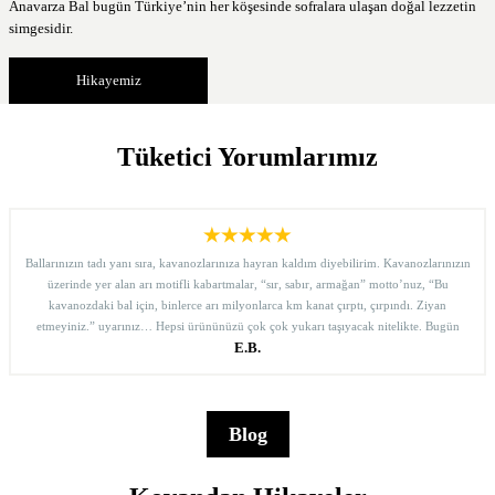
Anavarza Bal bugün Türkiye’nin her köşesinde sofralara ulaşan doğal lezzetin
simgesidir.
Hikayemiz
Tüketici Yorumlarımız
Ballarınızın tadı yanı sıra, kavanozlarınıza hayran kaldım diyebilirim. Kavanozlarınızın
üzerinde yer alan arı motifli kabartmalar, “sır, sabır, armağan” motto’nuz, “Bu
kavanozdaki bal için, binlerce arı milyonlarca km kanat çırptı, çırpındı. Ziyan
etmeyiniz.” uyarınız… Hepsi ürününüzü çok çok yukarı taşıyacak nitelikte. Bugün
merak edip Internet’te biraz araştırınca, “süzme çiçek” dışında çeşitleriniz de olduğunu
E.B.
gördüm. En kısa zamanda onları da deneyeceğim. Yolunuz açık, marka bilinirliğiniz
ve pazar payınız büyük olsun… İyi çalışmalar dileklerimle…
Blog