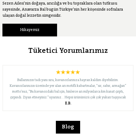
Sezen Ailesi’nin doğaya, arıcılığa ve bu topraklara olan tutkusu
sayesinde, Anavarza Bal bugün Türkiye’nin her köşesinde sofralara
ulaşan doğal lezzetin simgesidir.
Hikayemiz
Tüketici Yorumlarımız
Ballarınızın tadı yanı sıra, kavanozlarınıza hayran kaldım diyebilirim.
Kavanozlarınızın üzerinde yer alan arı motifli kabartmalar, “sır, sabır, armağan”
motto’nuz, “Bu kavanozdaki bal için, binlerce arı milyonlarca km kanat çırptı,
çırpındı. Ziyan etmeyiniz.” uyarınız… Hepsi ürününüzü çok çok yukarı taşıyacak
E.B.
nitelikte. Bugün merak edip Internet’te biraz araştırınca, “süzme çiçek” dışında
çeşitleriniz de olduğunu gördüm. En kısa zamanda onları da deneyeceğim. Yolunuz
açık, marka bilinirliğiniz ve pazar payınız büyük olsun… İyi çalışmalar dileklerimle…
Blog