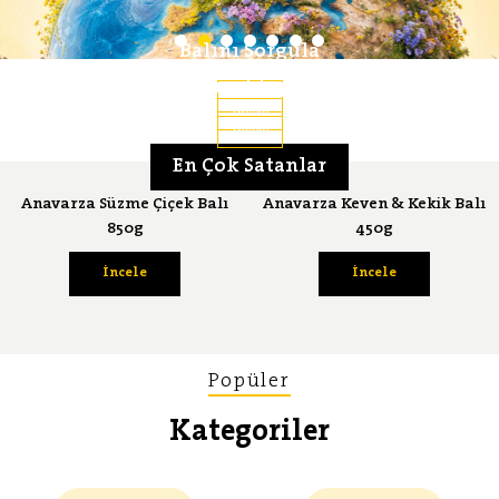
Balını Sorgula
Lezzet Serüveni
Bal Ansiklopedisi
İncele
İncele
İncele
En Çok Satanlar
Anavarza Süzme Çiçek Balı
Anavarza Keven & Kekik Balı
850g
450g
İncele
İncele
Popüler
Kategoriler