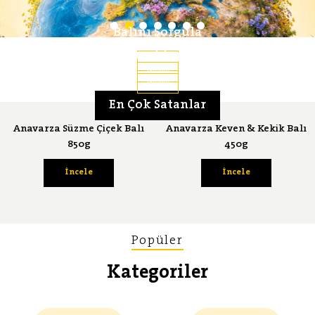
Balını Sorgula
Lezzet Serüveni
Bal Ansiklopedisi
İncele
İncele
İncele
En Çok Satanlar
Anavarza Süzme Çiçek Balı
Anavarza Keven & Kekik Balı
850g
450g
İncele
İncele
Popüler
Kategoriler