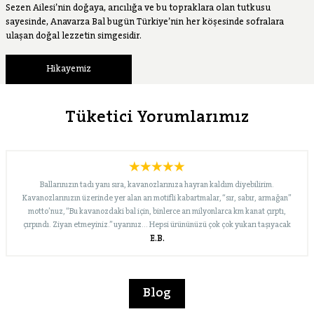
Sezen Ailesi’nin doğaya, arıcılığa ve bu topraklara olan tutkusu
sayesinde, Anavarza Bal bugün Türkiye’nin her köşesinde sofralara
ulaşan doğal lezzetin simgesidir.
Hikayemiz
Tüketici Yorumlarımız
Ballarınızın tadı yanı sıra, kavanozlarınıza hayran kaldım diyebilirim.
Kavanozlarınızın üzerinde yer alan arı motifli kabartmalar, “sır, sabır, armağan”
motto’nuz, “Bu kavanozdaki bal için, binlerce arı milyonlarca km kanat çırptı,
çırpındı. Ziyan etmeyiniz.” uyarınız… Hepsi ürününüzü çok çok yukarı taşıyacak
E.B.
nitelikte. Bugün merak edip Internet’te biraz araştırınca, “süzme çiçek” dışında
çeşitleriniz de olduğunu gördüm. En kısa zamanda onları da deneyeceğim. Yolunuz
açık, marka bilinirliğiniz ve pazar payınız büyük olsun… İyi çalışmalar dileklerimle…
Blog