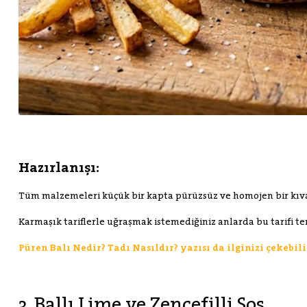
Hazırlanışı:
Tüm malzemeleri küçük bir kapta pürüzsüz ve homojen bir kıvam
Karmaşık tariflerle uğraşmak istemediğiniz anlarda bu tarifi ter
Püren Balı Nedir? Tadı Nasıldır? yazısı da ilginizi çekebil
3. Ballı Lime ve Zencefilli Sos