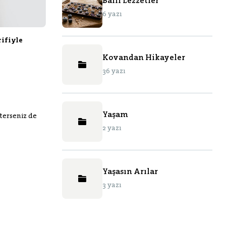
Ballı Lezzetler
6 yazı
rifiyle
Kovandan Hikayeler
36 yazı
Yaşam
sterseniz de
2 yazı
Yaşasın Arılar
3 yazı