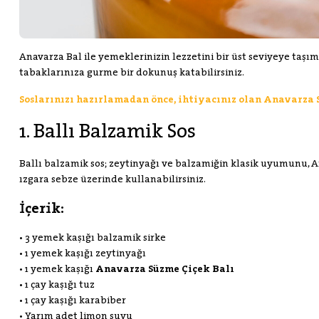
Anavarza Bal ile yemeklerinizin lezzetini bir üst seviyeye taşı
tabaklarınıza gurme bir dokunuş katabilirsiniz.
Soslarınızı hazırlamadan önce, ihtiyacınız olan Anavarza 
1. Ballı Balzamik Sos
Ballı balzamik sos; zeytinyağı ve balzamiğin klasik uyumunu, An
ızgara sebze üzerinde kullanabilirsiniz.
İçerik:
• 3 yemek kaşığı balzamik sirke
• 1 yemek kaşığı zeytinyağı
• 1 yemek kaşığı
Anavarza Süzme Çiçek Balı
• 1 çay kaşığı tuz
• 1 çay kaşığı karabiber
• Yarım adet limon suyu