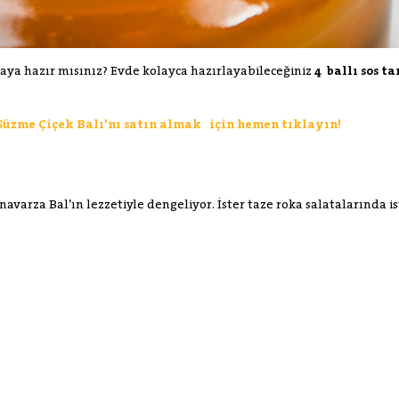
maya hazır mısınız? Evde kolayca hazırlayabileceğiniz
4 ballı sos ta
Süzme Çiçek Balı’nı satın almak için hemen tıklayın!
avarza Bal’ın lezzetiyle dengeliyor. İster taze roka salatalarında i