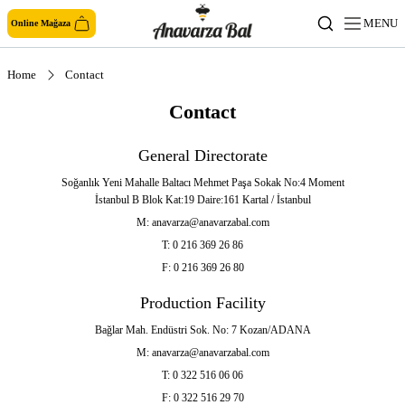
MENU
Online Mağaza
Home
Contact
Contact
General Directorate
Soğanlık Yeni Mahalle Baltacı Mehmet Paşa Sokak No:4 Moment
İstanbul B Blok Kat:19 Daire:161 Kartal / İstanbul
M:
anavarza@anavarzabal.com
T:
0 216 369 26 86
F:
0 216 369 26 80
Production Facility
Bağlar Mah. Endüstri Sok. No: 7 Kozan/ADANA
M:
anavarza@anavarzabal.com
T:
0 322 516 06 06
F:
0 322 516 29 70