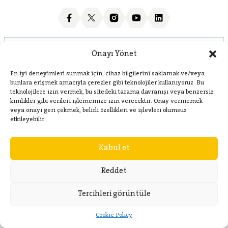
Categories
Onayı Yönet
En iyi deneyimleri sunmak için, cihaz bilgilerini saklamak ve/veya
bunlara erişmek amacıyla çerezler gibi teknolojiler kullanıyoruz. Bu
Corporate
teknolojilere izin vermek, bu sitedeki tarama davranışı veya benzersiz
kimlikler gibi verileri işlememize izin verecektir. Onay vermemek
veya onayı geri çekmek, belirli özellikleri ve işlevleri olumsuz
etkileyebilir.
Contact
Kabul et
Reddet
Tercihleri görüntüle
Cookie Policy