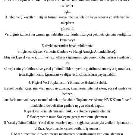
 Ticari İletişim İzni: SMS veya e-posta ile iletişim, kutlama, ödül, kampanya bildirimi ve
anketler
için.
 Talep ve Şikayetler: İletişim formu, sosyal medya, telefon veya e-posta yoluyla yapılan
taleplerin
yönetimi.
Verdiğiniz izinleri her zaman geri alabilirsiniz. İzinlerinizi geri çekmek için izin verdiğiniz
kanal veya
E-devlet üzerinden başvurabilirsiniz.
3. İşlenen Kişisel Verilerin Kimlere ve Hangi Amaçla Aktarılabileceği:
Müşteri kişisel verileri, ürün ve hizmetlerin sağlanması için gerekli çalışmaların yapılması,
iş
süreçlerinin yürütülmesi ve yasal yükümlülüklerin yerine getirilmesi amacıyla iş ortakları,
tedarikçiler, kamu kurumları ve diğer üçüncü şahıslarla paylaşılabilir.
4. Kişisel Veri Toplamanın Yöntemi ve Hukuki Sebebi:
Kişisel veriler, çağrı merkezi, mobil uygulama, kısa mesaj, internet sitesi, sosyal medya ve
benzeri
kanallarla otomatik veya manuel olarak toplanabilir. Toplama ve işleme, KVKK’nın 5. ve 6.
maddelerinde belirtilen şartlara uygun olarak yapılır.
Kişisel verilerin işlenmesinin hukuki sebepleri şunlar olabilir:
 Sözleşmenin ifası: Sözleşme gereği verilerin işlenmesi.
 Yasal yükümlülükler: Yasal düzenlemelere uyum sağlamak amacıyla verilerin işlenmesi.
 Rıza: Açık rıza ile kişisel verilerin işlenmesi.
 Meşru menfaat: Şirketin meşru menfaatleri doğrultusunda verilerin işlenmesi.