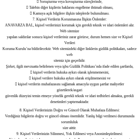
 Soruşturma veya kovuşturma süreçlerinde,
 Talebin diğer kişilerin haklarını engelleme ihtimali olması,
 Kamuya açık bilgilere ilişkin taleplerde bulunulması.
7. Kişisel Verilerin Korunmasına İlişkin Önlemler:
ANAVARZA BAL, kişisel verilerinizi korumak için gerekli teknik ve idari önlemleri alır.
Web sitemize
yapılan saldırılar sonucu kişisel verileriniz zarar görürse, durum hemen size ve Kişisel
Verileri
Koruma Kurulu’na bildirilecektir. Web sitemizdeki diğer linklerin gizlilik politikaları, sadece
web
sitemiz için geçerlidir.
Şirket, ilgili mevzuatta belirlenen veya işbu Gizlilik Politikası’nda ifade edilen şartlarda,
 kişisel verilerin hukuka aykırı olarak işlenmemesini,
 kişisel verilere hukuka aykırı olarak erişilmemesini ve
 kişisel verilerin muhafazasını sağlamak amacıyla uygun şartlar maliyetler
gözetilerek/asgari
güvenlik düzeyini temin etmeye yönelik gerekli teknik ve idari tedbirleri almakta, gerekli
denetimleri yaptırmaktadır.
8. Kişisel Verilerinizin Doğru ve Güncel Olarak Muhafaza Edilmesi:
Verdiğiniz bilgilerin doğru ve güncel olması önemlidir. Yanlış bilgi verilmesi durumunda
sorumluluk
size aittir.
9. Kişisel Verilerinizin Silinmesi, Yok Edilmesi veya Anonimleştirilmesi: