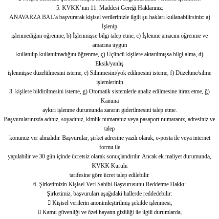
5. KVKK’nın 11. Maddesi Gereği Haklarınız:
ANAVARZA BAL’a başvurarak kişisel verilerinizle ilgili şu hakları kullanabilirsiniz: a)
İşlenip
işlenmediğini öğrenme, b) İşlenmişse bilgi talep etme, c) İşlenme amacını öğrenme ve
amacına uygun
kullanılıp kullanılmadığını öğrenme, ç) Üçüncü kişilere aktarılmışsa bilgi alma, d)
Eksik/yanlış
işlenmişse düzeltilmesini isteme, e) Silinmesini/yok edilmesini isteme, f) Düzeltme/silme
işlemlerinin
3. kişilere bildirilmesini isteme, g) Otomatik sistemlerle analiz edilmesine itiraz etme, ğ)
Kanuna
aykırı işlenme durumunda zararın giderilmesini talep etme.
Başvurularınızda adınız, soyadınız, kimlik numaranız veya pasaport numaranız, adresiniz ve
talep
konunuz yer almalıdır. Başvurular, şirket adresine yazılı olarak, e-posta ile veya internet
formu ile
yapılabilir ve 30 gün içinde ücretsiz olarak sonuçlandırılır. Ancak ek maliyet durumunda,
KVKK Kurulu
tarifesine göre ücret talep edilebilir.
6. Şirketimizin Kişisel Veri Sahibi Başvurusunu Reddetme Hakkı:
Şirketimiz, başvuruları aşağıdaki hallerde reddedebilir:
 Kişisel verilerin anonimleştirilmiş şekilde işlenmesi,
 Kamu güvenliği ve özel hayatın gizliliği ile ilgili durumlarda,