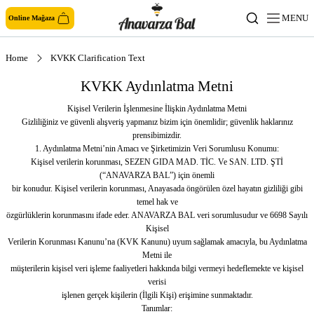
MENU
Online Mağaza
Home
KVKK Clarification Text
KVKK Aydınlatma Metni
Kişisel Verilerin İşlenmesine İlişkin Aydınlatma Metni
Gizliliğiniz ve güvenli alışveriş yapmanız bizim için önemlidir; güvenlik haklarınız
prensibimizdir.
1. Aydınlatma Metni’nin Amacı ve Şirketimizin Veri Sorumlusu Konumu:
Kişisel verilerin korunması, SEZEN GIDA MAD. TİC. Ve SAN. LTD. ŞTİ
(“ANAVARZA BAL”) için önemli
bir konudur. Kişisel verilerin korunması, Anayasada öngörülen özel hayatın gizliliği gibi
temel hak ve
özgürlüklerin korunmasını ifade eder. ANAVARZA BAL veri sorumlusudur ve 6698 Sayılı
Kişisel
Verilerin Korunması Kanunu’na (KVK Kanunu) uyum sağlamak amacıyla, bu Aydınlatma
Metni ile
müşterilerin kişisel veri işleme faaliyetleri hakkında bilgi vermeyi hedeflemekte ve kişisel
verisi
işlenen gerçek kişilerin (İlgili Kişi) erişimine sunmaktadır.
Tanımlar: