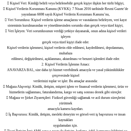
 Kişisel Veri: Kimliği belirli veya belirlenebilir gerçek kişiye ilişkin her türlü bilgiyi,
 Kişisel Verilerin Korunması Kanunu (KVKK): 7 Nisan 2016 tarihinde Resmi Gazete’de
yayınlanan 6698 sayılı Kişisel Verilerin Korunması Kanunu’nu,
 Veri Sorumlusu: Kişisel verilerin işleme amaçlarını ve vasıtalarını belirleyen, veri kayıt
sisteminin kurulmasından ve yönetilmesinden sorumlu olan gerçek veya tüzel kişiyi,
 Veri İşleyen: Veri sorumlusunun verdiği yetkiye dayanarak, onun adına kişisel verileri
işleyen
gerçek veya tüzel kişiyi ifade eder.
Kişisel verilerin işlenmesi, kişisel verilerin elde edilmesi, kaydedilmesi, depolanması,
muhafaza
edilmesi, değiştirilmesi, açıklanması, aktarılması ve benzeri işlemleri ifade eder.
2. Kişisel Verilerin İşlenme Amacı:
ANAVARZA BAL, size daha iyi hizmet verebilmek amacıyla ve yasal yükümlülükler
çerçevesinde kişisel
verilerinizi toplar ve işler. Bu amaçlar arasında:
 Mağaza Alışverişi: Kimlik, iletişim, müşteri işlem ve finansal verilerin işlenmesi, ürün ve
hizmetlerin sağlanması, faturalandırma, kargo ve satış sonrası destek gibi süreçler.
 Mağaza ve Şirket Ziyaretçileri: Fiziksel güvenliği sağlamak ve acil durum süreçlerini
yürütmek
amacıyla kamera kayıtları.
 İş Başvurusu: Kimlik, iletişim, mesleki deneyim ve görsel-veri iş başvurusu ve insan
kaynakları
uygulamaları için.