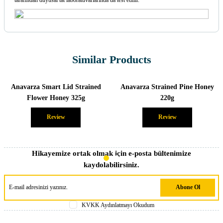
tarafından duyusal tat laboratuvarlarında da test edilir.
Similar Products
Anavarza Smart Lid Strained
Anavarza Strained Pine Honey
Flower Honey 325g
220g
Review
Review
Hikayemize ortak olmak için e-posta bültenimize
kaydolabilirsiniz.
Abone Ol
KVKK Aydınlatmayı Okudum