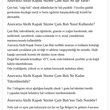
Anavarza Akıllı Kapak Süzme Çam Balı Ne İşe Yarar?
Çam balı, “salgı balı” olarak adlandırılan bir bal çeşididir. Vücudun günlük
gereksinim duyduğu enerji ve besin ögelerini karşılayabileceği lezzetli bir
alternatiftir.
Anavarza Akıllı Kapak Süzme Çam Balı Nasıl Kullanılır?
Çam Balı; kahvaltılarda, ara öğünlerde, granola ve yoğurt kaselerinde, tatlı
tariflerinde, içeceklerde, salata soslarında ve et, tavuk yemeklerinin
marinasyonunda kullanılabilir.
Anavarza Akıllı Kapak Süzme Çam Balı özellikle tasarımı ve kullanım kolaylığı
sayesinde çocukların çok sevdiği ve ailelerin vazgeçemediği bir üründür. Akıllı
kapağı sayesinde lezzetin tek damlası ziyan olmaz.
Doğal Bal zamanla kristalleşir. 45°C sıcak suda bekleterek çözebilir ya da doğal
haliyle tüketebilirsiniz.
Oda sıcaklığında, yüksek ısı ve ışıktan koruyarak muhafaza ediniz.
Anavarza Akıllı Kapak Süzme Çam Balı Ne Kadar
Tüketilmelidir?
Her 1 kilogram vücut ağırlığına karşılık olarak 1 gram bal tüketimi önerilir.
1 yaşından küçük bebeklere bal verilmesi önerilmemektedir.
Anavarza Akıllı Kapak Süzme Çam Balı’nın Tadı Nasıldır?
Nefis tadı ve eşsiz çam kokusuyla sizi her an Ege Bölgesi’ne götüren Anavarza