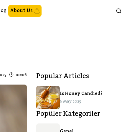
log
About Us
025
00:06
Popular Articles
Is Honey Candied?
6 May 2025
Popüler Kategoriler
Genel