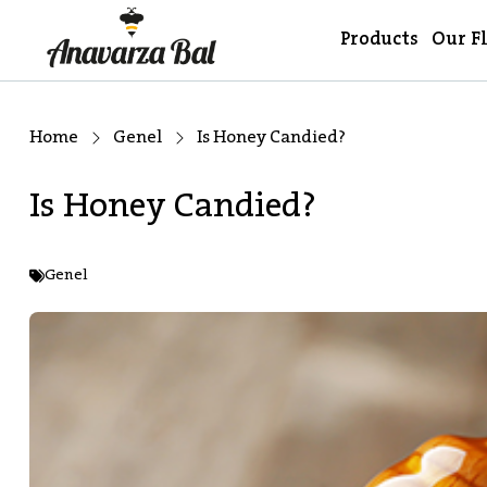
Products
Our F
Home
Genel
Is Honey Candied?
Is Honey Candied?
Genel