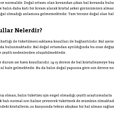
rece normaldir. Doğal ortamı olan kovandan çıkan bal kovanda bul
e balın daha katı bir kıvam alarak kristal şeker görünümünü almas
 doğal olmadığı anlamına gelmemektedir. Tam tersine doğal olan ba
llar Nelerdir?
tlığı ile tüketilmesi saklama koşulları ile bağlantılıdır. Bal içer
anlarda bulunmaktadır. Bal doğal ortamdan ayrıldığında bu oran deği
e çeşitli nedenlerden oluşabilmektedir.
r durum ise hava koşullarıdır. 14-15 derece de bal kristalleşmeye ba
istal hale gelmektedir. Bu da balın doğal yapısına göre son derece n
miş olması, balın tüketimi için engel olmadığı çeşitli araştırmalarla
cak balı normal sıvı haline çevirerek tüketmek de mümkün olmaktadı
ndeki kristallerin, ısı karşısında tekrar akışkan bir hal alması sağl