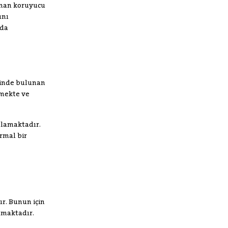
unan koruyucu
ını
lda
isinde bulunan
şmekte ve
şlamaktadır.
ormal bir
r. Bunun için
anmaktadır.