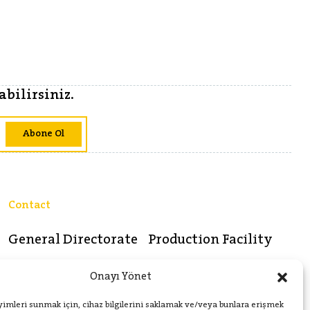
bilirsiniz.
Abone Ol
Contact
General Directorate
Production Facility
Soğanlık Yeni Mahalle Baltacı
Bağlar Mah. Endüstri Sok. No:
Onayı Yönet
Mehmet Paşa Sokak No:4
7 Kozan/ADANA
Moment İstanbul B Blok
yimleri sunmak için, cihaz bilgilerini saklamak ve/veya bunlara erişmek