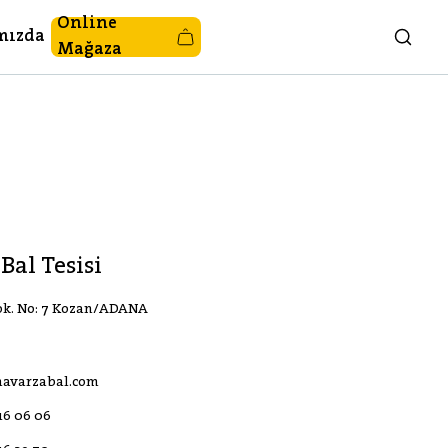
Online
mızda
Mağaza
Bal Tesisi
ok. No: 7 Kozan/ADANA
avarzabal.com
516 06 06