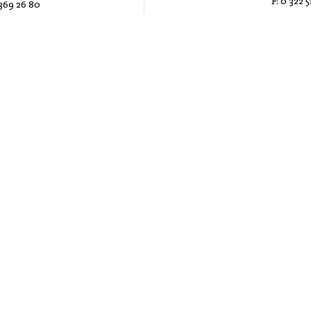
F:
0 322 5
 369 26 80