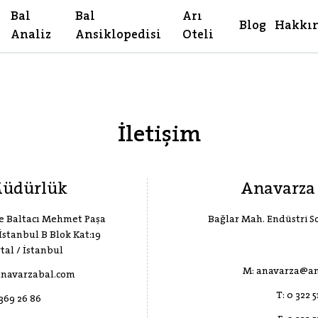
Bal
Bal
Arı
Blog
Hakkı
Analiz
Ansiklopedisi
Oteli
İletişim
Müdürlük
Anavarza 
e Baltacı Mehmet Paşa
Bağlar Mah. Endüstri S
stanbul B Blok Kat:19
rtal / İstanbul
M:
anavarza@an
navarzabal.com
T:
0 322 
 369 26 86