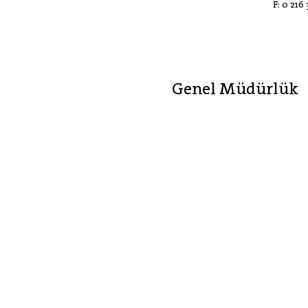
F:
0 216
Genel Müdürlük