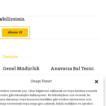
bilirsiniz.
Abone Ol
İletişim
Genel Müdürlük
Anavarza Bal Tesisi
Soğanlık Yeni Mahalle Baltacı
Bağlar Mah. Endüstri Sok. No:
Onayı Yönet
Mehmet Paşa Sokak No:4
7 Kozan/ADANA
Moment İstanbul B Blok
yimleri sunmak için, cihaz bilgilerini saklamak ve/veya bunlara erişmek
Kat:19 Daire:161 Kartal /
ezler gibi teknolojiler kullanıyoruz. Bu teknolojilere izin vermek, bu
İstanbul
rama davranışı veya benzersiz kimlikler gibi verileri işlememize izin
M:
anavarza@anavarzabal.com
Onay vermemek veya onayı geri çekmek, belirli özellikleri ve işlevleri