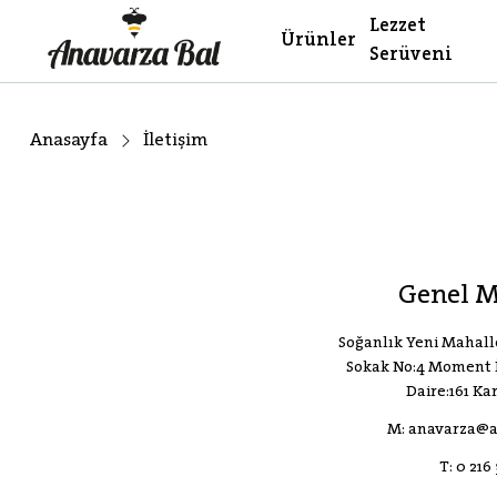
Lezzet
Ürünler
Serüveni
Anasayfa
İletişim
Genel 
Soğanlık Yeni Mahall
Sokak No:4 Moment İ
Daire:161 Ka
M:
anavarza@a
T:
0 216