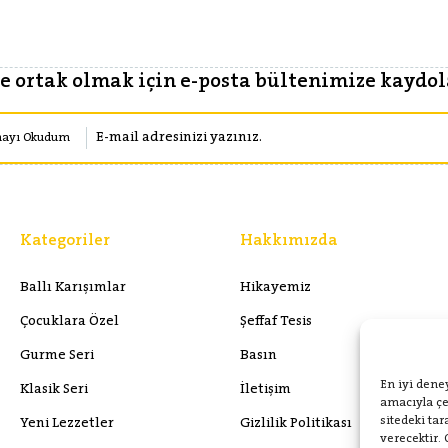
 ortak olmak için e-posta bültenimize kaydola
mayı Okudum
Kategoriler
Hakkımızda
Ballı Karışımlar
Hikayemiz
Çocuklara Özel
Şeffaf Tesis
Gurme Seri
Basın
En iyi dene
Klasik Seri
İletişim
amacıyla çer
sitedeki ta
Yeni Lezzetler
Gizlilik Politikası
verecektir. 