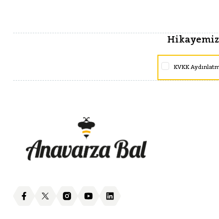
Hikayemize
KVKK Aydınlat