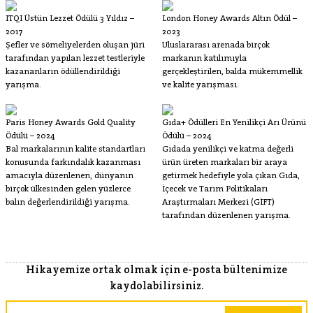
ITQI Üstün Lezzet Ödülü 3 Yıldız –
London Honey Awards Altın Ödül –
2017
2023
Şefler ve sömeliyelerden oluşan jüri
Uluslararası arenada birçok
tarafından yapılan lezzet testleriyle
markanın katılımıyla
kazananların ödüllendirildiği
gerçekleştirilen, balda mükemmellik
yarışma.
ve kalite yarışması.
Paris Honey Awards Gold Quality
Gıda+ Ödülleri En Yenilikçi Arı Ürünü
Ödülü – 2024
Ödülü – 2024
Bal markalarının kalite standartları
Gıdada yenilikçi ve katma değerli
konusunda farkındalık kazanması
ürün üreten markaları bir araya
amacıyla düzenlenen, dünyanın
getirmek hedefiyle yola çıkan Gıda,
birçok ülkesinden gelen yüzlerce
İçecek ve Tarım Politikaları
balın değerlendirildiği yarışma.
Araştırmaları Merkezi (GİFT)
tarafından düzenlenen yarışma.
Hikayemize ortak olmak için e-posta bültenimize
kaydolabilirsiniz.