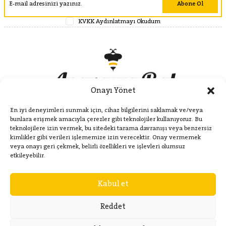
Abone Ol
KVKK Aydınlatmayı Okudum
Onayı Yönet
En iyi deneyimleri sunmak için, cihaz bilgilerini saklamak ve/veya
bunlara erişmek amacıyla çerezler gibi teknolojiler kullanıyoruz. Bu
teknolojilere izin vermek, bu sitedeki tarama davranışı veya benzersiz
kimlikler gibi verileri işlememize izin verecektir. Onay vermemek
veya onayı geri çekmek, belirli özellikleri ve işlevleri olumsuz
Kategoriler
etkileyebilir.
Kabul et
Hakkımızda
Reddet
İletişim