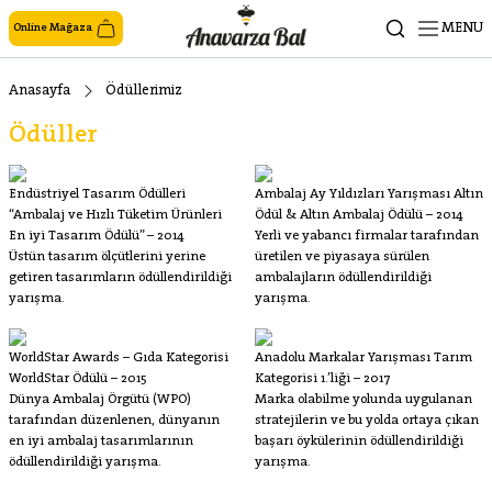
MENU
Online Mağaza
Anasayfa
Ödüllerimiz
Ödüller
Endüstriyel Tasarım Ödülleri
Ambalaj Ay Yıldızları Yarışması Altın
“Ambalaj ve Hızlı Tüketim Ürünleri
Ödül & Altın Ambalaj Ödülü – 2014
En iyi Tasarım Ödülü” – 2014
Yerli ve yabancı firmalar tarafından
Üstün tasarım ölçütlerini yerine
üretilen ve piyasaya sürülen
getiren tasarımların ödüllendirildiği
ambalajların ödüllendirildiği
yarışma.
yarışma.
WorldStar Awards – Gıda Kategorisi
Anadolu Markalar Yarışması Tarım
WorldStar Ödülü – 2015
Kategorisi 1.’liği – 2017
Dünya Ambalaj Örgütü (WPO)
Marka olabilme yolunda uygulanan
tarafından düzenlenen, dünyanın
stratejilerin ve bu yolda ortaya çıkan
en iyi ambalaj tasarımlarının
başarı öykülerinin ödüllendirildiği
ödüllendirildiği yarışma.
yarışma.