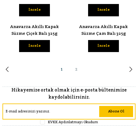
İncele
İncele
Anavarza Akıllı Kapak
Anavarza Akıllı Kapak
Süzme Çiçek Balı 325g
Süzme Çam Balı 325g
İncele
İncele
1
2
Hikayemize ortak olmak için e-posta bültenimize
kaydolabilirsiniz.
Abone Ol
KVKK Aydınlatmayı Okudum