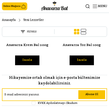
MENU
Online Mağaza
Anasayfa
Yeni Lezzetler
FİLTRELE
Anavarza Krem Bal 200g
Anavarza Toz Bal 100g
İncele
İncele
Hikayemize ortak olmak için e-posta bültenimize
kaydolabilirsiniz.
Abone Ol
KVKK Aydınlatmayı Okudum