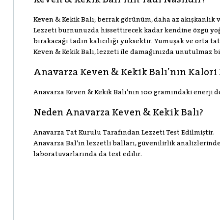
Keven & Kekik Balı’nın Tadı Nasıldır?
Keven & Kekik Balı; berrak görünüm, daha az akışkanlık v
Lezzeti burnunuzda hissettirecek kadar kendine özgü yoğ
bırakacağı tadın kalıcılığı yüksektir. Yumuşak ve orta tat
Keven & Kekik Balı, lezzeti ile damağınızda unutulmaz bi
Anavarza Keven & Kekik Balı’nın Kalori 
Anavarza Keven & Kekik Balı’nın 100 gramındaki enerji değ
Neden Anavarza Keven & Kekik Balı?
Anavarza Tat Kurulu Tarafından Lezzeti Test Edilmiştir.
Anavarza Bal’ın lezzetli balları, güvenilirlik analizlerin
laboratuvarlarında da test edilir.