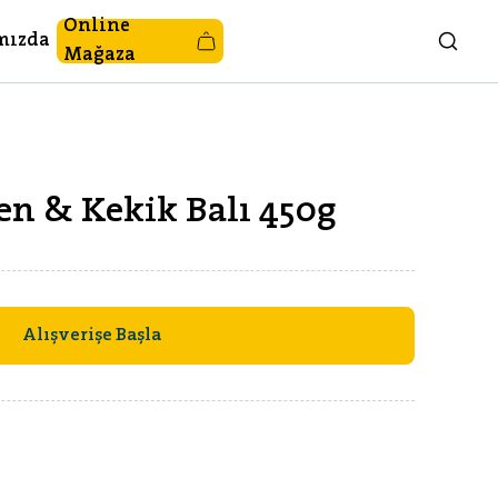
Online
mızda
Mağaza
n & Kekik Balı 450g
Alışverişe Başla