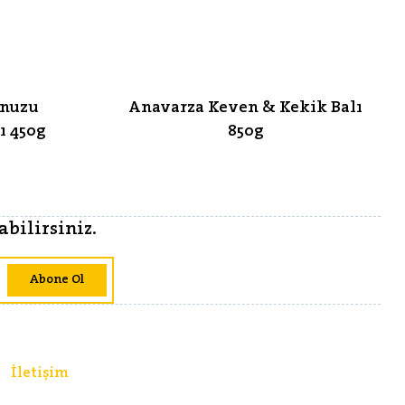
ynuzu
Anavarza Keven & Kekik Balı
ı 450g
850g
bilirsiniz.
Abone Ol
İletişim