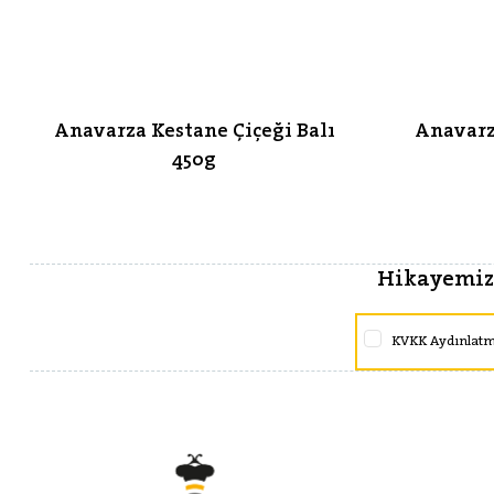
Anavarza Kestane Çiçeği Balı
Anavarz
450g
Hikayemize
KVKK Aydınlat