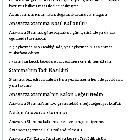
krem hâline getirilmesi ve içeriğinde polen, arı sütü ve propolis
karışımı kullanılması ile elde edilmiştir.
Arının sırrı, arıcının sabrı, doğanın kusursuz armağanı.
Anavarza Stamina Nasıl Kullanılır?
Anavarza Stamina; güne başlarken, gün içerisinde ya da ara
öğünlerde tüketilebilir.
Kış aylarında oda sıcaklığında, yaz aylarında buzdolabında
muhafaza ediniz.
1 yaşından küçük bebeklere bal verilmesi önerilmemektedir.
Stamina’nın Tadı Nasıldır?
Stamina, lezzetli formülü ile hem yetişkinlerin hem de çocukların
yeni favorisi!
Anavarza Stamina’nın Kalori Değeri Nedir?
Anavarza Stamina’nın 100 gramındaki enerji değeri 325 kcal’dir.
Neden Anavarza Stamina?
Anavarza Stamina katkı maddesi ve koruyucu içermez.
İlave şeker içermez. Balla tatlandırılmıştır.
Anavarza Tat Kurulu Tarafından Lezzeti Test Edilmiştir.