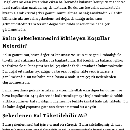
Doğal ortamı olan kovandan çıkan bal kovanda bulunan koruyucu madde ve
ideal şartlardan uzaklaşmış olmaktadır. Bu durum ise balın daha katı bir
kıvam alarak kristal şeker görünümünü almasını sağlamaktadır. Yıllardır
bilinenin aksine balın şekerlenmesi doğal olmadığı anlamına
gelmemektedir. Tam tersine doğal olan balda şekerlenme daha çok
görülmektedir.
Balın Şekerlenmesini Etkileyen Koşullar
Nelerdir?
Balın görünümü, besin değerini koruması ve uzun süre gönül rahatlığı ile
tüketilmesi saklama koşulları ile bağlantılıdır. Bal içerisinde bulunan glikoz
ve fruktoz ile su birleşimi her bal çeşidinde farklı oranlarda bulunmaktadır.
Bal doğal ortamdan ayrıldığında bu oran değişmekte ve kristalleşme
görülmektedir. Bu ise balın cinsi başta olmak üzere çeşitli nedenlerden
oluşabilmektedir.
Balda meydana gelen kristalleşme üzerinde etkili olan diğer bir durum ise
hava koşullarıdır. 14-15 derece de bal kristalleşmeye başlamaktadır. Sıcaklık
arttıkça çözünen bal sıcaklığın düşmesi ile birlikte kristal hale gelmektedir. Bu
da balın doğal yapısına göre son derece normal bir olaydır.
Şekerlenen Bal Tüketilebilir Mi?
Balın şekerlenmesi bal için normal bir süreçtir. Balın kristalleşmiş olması,