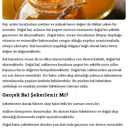
Bal, arılar tarafından üretilen ve yüksek besin değeri ile dikkat çeken bir
üründür. Doğal bal, arıların bal yapım sürecini tamamen doğal bir şekilde
geçirmesi ile oluşmaktadır.
Doğal balın
insan vücudunun ihtiyaç duyduğu
vitamin ve mineraller bakımından zengin olduğu yapılan araştırmalarla
ortaya çıkmıştır. Bal hasadının yapıldığı bölgeye bağlı olarak balın besin
değeri de değişmektedir.
Bal hasadına insan eli ve etkisi karışmadıkça son derece kaliteli, doğal bal
oluşmaktadır. Doğal bal, saklanma koşuluna uygun bir şekilde uzun yıllar
boyunca besin değerini koruyabilmektedir. Doğal balı sahtesinden ayırmak
ise son derece önemlidir. Bir balın sahte olup olmadığı yalnızca laboratuvar
ortamlarında yapılan testlerle belirlenebilir. Bu yüzden bal tüketirken
ambalajlı ve markalı ürünler tüketilmesi tavsiye edilir.
Gerçek Bal Şekerlenir Mi?
Şekerlenme olarak bilinen olay balın belli bir zaman sonra kri
stallere dönüşmesi durumudur. Bu durum balın tüketilmesi ve doğal olup
olmadığı konusunda şüphe uyandırmaktadır.
Doğal balın şekerlenme denilen yarı katı hale geçmesi son derece normaldir.