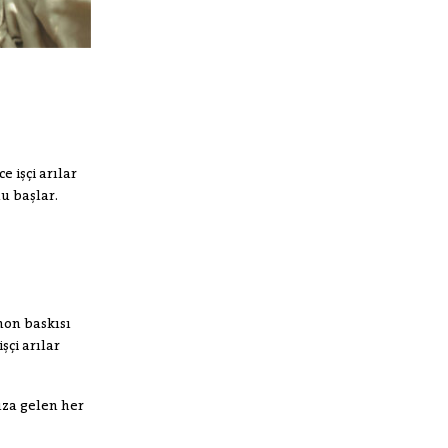
 işçi arılar
u başlar.
mon baskısı
şçi arılar
ıza gelen her