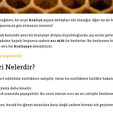
 rağmen, bir arıyı
kraliçe
yapan detayları ele alacağız. Eğer siz de 
g yazımıza göz atmanızı öneririz!
ak kolonide yeni bir kraliçeye ihtiyaç duyulduğunda, işçi arılar pet
ın aksine hayatı boyunca sadece
arı sütü
ile beslerler. Bu beslenme bi
 onu bir
kraliçeye
dönüştürür.
za göz atın!
ri Nelerdir?
rt edilebilir özelliklere sahiptir. Gelin bu özelliklere birlikte bakal
ıyasla daha kısadır.
yıl
arasında yaşayabilir. Bu uzun ömrün sırrı ise arı sütüyle besle
ez. Ancak bu iğneyi insanlara karşı değil, sadece kovanı ele geçirm