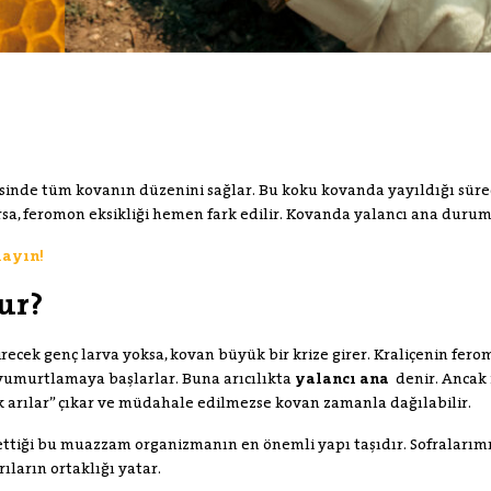
sinde tüm kovanın düzenini sağlar. Bu koku kovanda yayıldığı sürece
ırsa, feromon eksikliği hemen fark edilir. Kovanda yalancı ana durum
layın!
ur?
tirecek genç larva yoksa, kovan büyük bir krize girer. Kraliçenin fero
ve yumurtlamaya başlarlar. Buna arıcılıkta
yalancı ana
denir. Ancak i
 arılar” çıkar ve müdahale edilmezse kovan zamanla dağılabilir.
et ettiği bu muazzam organizmanın en önemli yapı taşıdır. Sofralarım
rıların ortaklığı yatar.