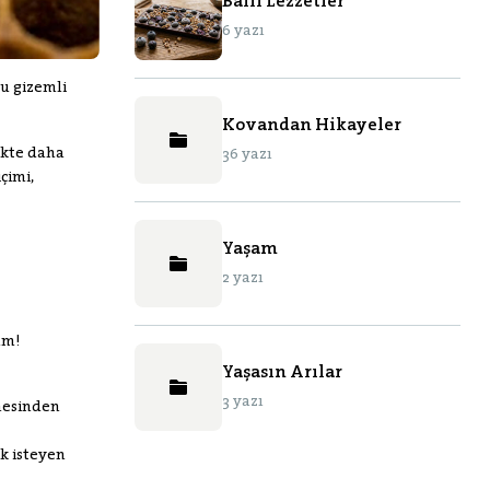
Ballı Lezzetler
6 yazı
bu gizemli
Kovandan Hikayeler
ekte daha
36 yazı
çimi,
Yaşam
2 yazı
ım!
Yaşasın Arılar
3 yazı
nmesinden
ek isteyen