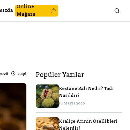
Online
mızda
Mağaza
2026
21:46
Popüler Yazılar
Kestane Balı Nedir? Tadı
Nasıldır?
18 Mayıs 2026
Kraliçe Arının Özellikleri
Nelerdir?