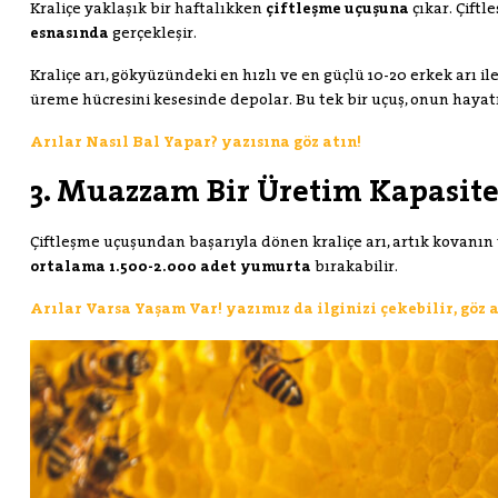
Kraliçe yaklaşık bir haftalıkken
çiftleşme uçuşuna
çıkar. Çift
esnasında
gerçekleşir.
Kraliçe arı, gökyüzündeki en hızlı ve en güçlü 10-20 erkek arı ile
üreme hücresini kesesinde depolar. Bu tek bir uçuş, onun hayat
Arılar Nasıl Bal Yapar? yazısına göz atın!
3. Muazzam Bir Üretim Kapasite
Çiftleşme uçuşundan başarıyla dönen kraliçe arı, artık kovanın
ortalama 1.500-2.000 adet yumurta
bırakabilir.
Arılar Varsa Yaşam Var! yazımız da ilginizi çekebilir, göz 