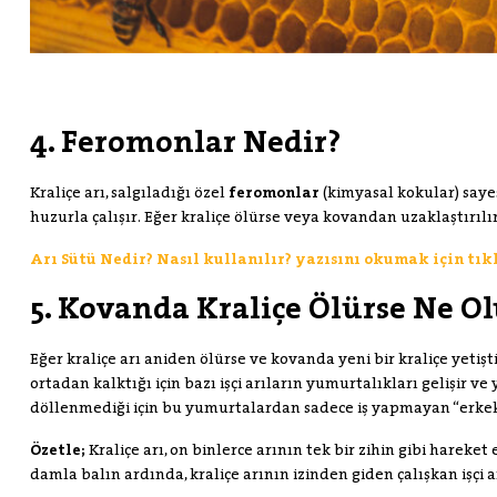
4. Feromonlar Nedir?
Kraliçe arı, salgıladığı özel
feromonlar
(kimyasal kokular) saye
huzurla çalışır. Eğer kraliçe ölürse veya kovandan uzaklaştırıl
Arı Sütü Nedir? Nasıl kullanılır? yazısını okumak için tık
5. Kovanda Kraliçe Ölürse Ne Ol
Eğer kraliçe arı aniden ölürse ve kovanda yeni bir kraliçe yetiş
ortadan kalktığı için bazı işçi arıların yumurtalıkları gelişir 
döllenmediği için bu yumurtalardan sadece iş yapmayan “erkek
Özetle;
Kraliçe arı, on binlerce arının tek bir zihin gibi harek
damla balın ardında, kraliçe arının izinden giden çalışkan işçi a