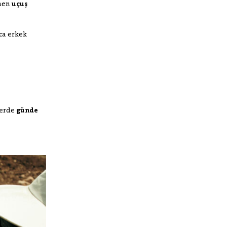
amen
uçuş
rca erkek
lerde
günde