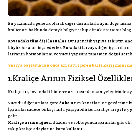
Bu yazımızda genetik olarak diğer dişi arılarla aynı doğmasına
kraliçe arı hakkında detaylı bilgiye sahip olmak isterseniz blo
Kovandaki
tüm dişi larvalar
aynı genetik yapıya sahiptir. Anc
büyük bir alan inşa ederler. Buradaki larvayı, diğer işçi arılar
larvanın hormonlarını ve vücut yapısını tamamen değiştirerek
Yazıya başlamadan önce arı sütü içeren ballı karışımlarımı
1.Kraliçe Arının Fiziksel Özellikle
Kraliçe arı, kovandaki binlerce arı arasından saniyeler içinde ayı
Vücudu diğer arılara göre
daha uzun
, kanatları ise gövdesine k
İşçi arılar sadece birkaç hafta yaşayabilirken, kraliçe arı
3 ile 5 
gelir.
Kraliçe arının iğnesi
düzdür ve soktuğunda işçi arılar gibi ölm
rakip kraliçe adaylarına karşı kullanır.