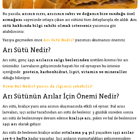
Bu yazıda;
arının sırrı, arıcının sabrı ve doğanın bize sunduğu özel
armağanı
sayesinde ortaya çıkan arı sütünü tüm detaylarıyla ele aldık.
Arı
sütü hakkında bilgi sahibi olmak isterseniz
yazımıza göz
atabilirsiniz.
Yazıya geçmeden önce
Arı Sütü Nedir?
yazımızı okumanızı öneririz.
Arı Sütü Nedir?
Arı sütü, genç
işçi arıların salgı bezlerinden
üretilen kremsi bir arı
ürünüdür. Larvaların gelişiminde hayati bir rol oynayan bu ürünün
içeriğinde
protein, karbonhidrat, lipit, vitamin ve mineraller
olduğu biliniyor.
Krem Bal Nedir? yazısı da ilginizi çekebilir!
Arı Sütünün Arılar İçin Önemi Nedir?
Arı sütü, kraliçe yani ana arının oluşmasında etkili rol oynar. Bal arısı
larvaları, işçi arılar tarafından arı sütü ile beslenir. 3 günlük süreden sonra
arı sütü ile beslenmeye devam ederse
kraliçe arı
; polen ve bal ile beslenirse
işçi arı
olarak gelişir.
Arı sütü ile beslenen kraliçe arılar
ortalama 3-4 yıl
yaşarken
işçi arılar
ise 6-7 hafta
kadar yaşarlar. İşçi arıların yumurtalıkları gelişmemişken