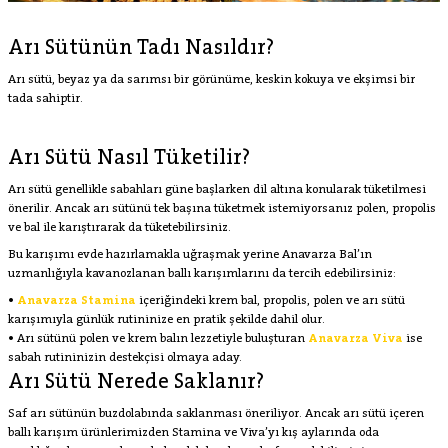
Arı Sütünün Tadı Nasıldır?
Arı sütü, beyaz ya da sarımsı bir görünüme, keskin kokuya ve ekşimsi bir
tada sahiptir.
Arı Sütü Nasıl Tüketilir?
Arı sütü genellikle sabahları güne başlarken dil altına konularak tüketilmesi
önerilir. Ancak arı sütünü tek başına tüketmek istemiyorsanız polen, propolis
ve bal ile karıştırarak da tüketebilirsiniz.
Bu karışımı evde hazırlamakla uğraşmak yerine Anavarza Bal’ın
uzmanlığıyla kavanozlanan ballı karışımlarını da tercih edebilirsiniz:
•
Anavarza Stamina
içeriğindeki krem bal, propolis, polen ve arı sütü
karışımıyla günlük rutininize en pratik şekilde dahil olur.
•
Arı sütünü polen ve krem balın lezzetiyle buluşturan
Anavarza Viva
ise
sabah rutininizin destekçisi olmaya aday.
Arı Sütü Nerede Saklanır?
Saf arı sütünün buzdolabında saklanması öneriliyor. Ancak arı sütü içeren
ballı karışım ürünlerimizden Stamina ve Viva’yı kış aylarında oda