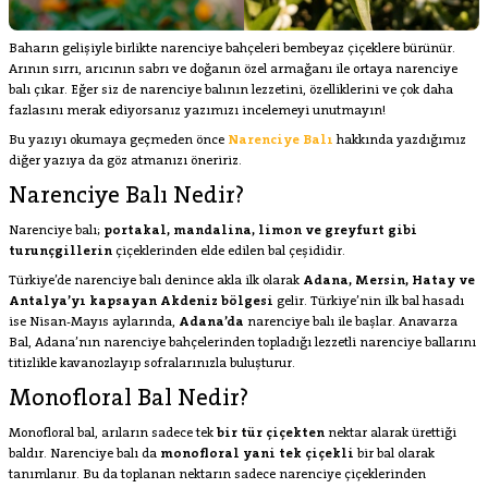
Baharın gelişiyle birlikte narenciye bahçeleri bembeyaz çiçeklere bürünür.
Arının sırrı, arıcının sabrı ve doğanın özel armağanı ile ortaya narenciye
balı çıkar. Eğer siz de narenciye balının lezzetini, özelliklerini ve çok daha
fazlasını merak ediyorsanız yazımızı incelemeyi unutmayın!
Bu yazıyı okumaya geçmeden önce
Narenciye Balı
hakkında yazdığımız
diğer yazıya da göz atmanızı öneririz.
Narenciye Balı Nedir?
Narenciye balı;
portakal, mandalina, limon ve greyfurt gibi
turunçgillerin
çiçeklerinden elde edilen bal çeşididir.
Türkiye’de narenciye balı denince akla ilk olarak
Adana, Mersin, Hatay ve
Antalya’yı kapsayan Akdeniz bölgesi
gelir. Türkiye’nin ilk bal hasadı
ise Nisan-Mayıs aylarında,
Adana’da
narenciye balı ile başlar. Anavarza
Bal, Adana’nın narenciye bahçelerinden topladığı lezzetli narenciye ballarını
titizlikle kavanozlayıp sofralarınızla buluşturur.
Monofloral Bal Nedir?
Monofloral bal, arıların sadece tek
bir tür çiçekten
nektar alarak ürettiği
baldır. Narenciye balı da
monofloral yani tek çiçekli
bir bal olarak
tanımlanır. Bu da toplanan nektarın sadece narenciye çiçeklerinden