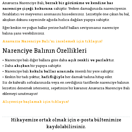
Anavarza Narenciye Balı,
berrak bir görünüme ve kendine has
narenciye çiçeği kokusuna
sahiptir. Yerken damağınızda narenciyenin
ferahlatıcı ve meyvemsi aromasını hissedersiniz. Lezzetiyle öne çıkan bu bal,
akışkan dokusu sayesinde ağızda hızlıca dağılan yapıya sahiptir.
Eğer keskin ve yoğun ballar yerine hafif balları seviyorsanız narenciye
balına şans verebilirsiniz.
Anavarza Narenciye Balı’nı incelemek için tıklayın!
Narenciye Balının Özellikleri
• Narenciye balı diğer ballara göre daha
açık renkli ve parlaktır
.
• Daha
akışkan
bir yapıya sahiptir.
• Narenciye balı
kokulu ballar arasında
önemli bir yere sahiptir.
• Keskin bir tadı yoktur,
hafifliğiyle
her damak tadına hitap eder.
Siz de kahvaltı sofralarınızda veya en sevdiğiniz tariflerde narenciye balının
lezzetini denemek isterseniz, sepetinize bir kavanoz Anavarza Narenciye Balı
eklemeyi unutmayın!
Alışverişe başlamak için tıklayın!
Hikayemize ortak olmak için e-posta bültenimize
kaydolabilirsiniz.