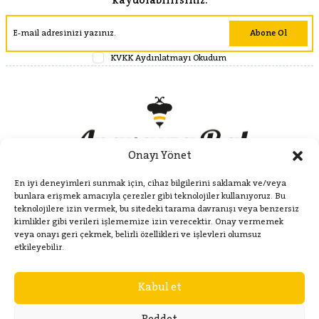
kaydolabilirsiniz.
Abone Ol
KVKK Aydınlatmayı Okudum
Onayı Yönet
En iyi deneyimleri sunmak için, cihaz bilgilerini saklamak ve/veya
bunlara erişmek amacıyla çerezler gibi teknolojiler kullanıyoruz. Bu
teknolojilere izin vermek, bu sitedeki tarama davranışı veya benzersiz
kimlikler gibi verileri işlememize izin verecektir. Onay vermemek
veya onayı geri çekmek, belirli özellikleri ve işlevleri olumsuz
Kategoriler
etkileyebilir.
Kabul et
Hakkımızda