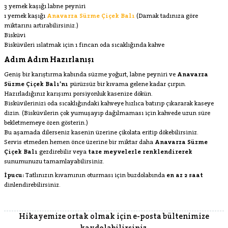
3 yemek kaşığı labne peyniri
1 yemek kaşığı
Anavarza Süzme Çiçek Balı
(Damak tadınıza göre
miktarını artırabilirsiniz.)
Bisküvi
Bisküvileri ıslatmak için 1 fincan oda sıcaklığında kahve
Adım Adım Hazırlanışı
Geniş bir karıştırma kabında süzme yoğurt, labne peyniri ve
Anavarza
Süzme Çiçek Balı’nı
pürüzsüz bir kıvama gelene kadar çırpın.
Hazırladığınız karışımı porsiyonluk kasenize dökün.
Bisküvilerinizi oda sıcaklığındaki kahveye hızlıca batırıp çıkararak kaseye
dizin. (Bisküvilerin çok yumuşayıp dağılmaması için kahvede uzun süre
bekletmemeye özen gösterin.)
Bu aşamada dilerseniz kasenin üzerine çikolata eritip dökebilirsiniz.
Servis etmeden hemen önce üzerine bir miktar daha
Anavarza Süzme
Çiçek Balı
gezdirebilir veya
taze meyvelerle renklendirerek
sunumunuzu tamamlayabilirsiniz.
İpucu:
Tatlınızın kıvamının oturması için buzdolabında
en az 2 saat
dinlendirebilirsiniz.
Hikayemize ortak olmak için e-posta bültenimize