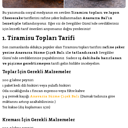
Bu yazımızda sosyal medyanın en sevilen
Tiramisu topları ve Japon
Cheesecake
tariflerini rafine şeker kullanmadan
Anavarza Bal’ın
lezzetiyle
tatlandırıyoruz. Eğer siz de Sevgililer Günü’nde sevdikleriniz
için lezzetli tarif önerileri arıyorsanız doğru yerdesiniz!
1. Tiramisu Topları Tarifi
Son zamanlarda oldukça popüler olan Tiramisu topları tarifini
rafine şeker
yerine Anavarza Süzme Çiçek Balı ile tatlandırarak
Sevgililer
Günü’nde sevdiklerinize yapabilirsiniz. Sadece
15 dakikada hazırlanan
ve pişirme gerektirmeyen
tarifi gelin birlikte inceleyelim.
Toplar İçin Gerekli Malzemeler
200 g labne peyniri
1 paket kedi dili bisküvi veya yulaflı bisküvi
Oda sıcaklığında 1 fincan espresso veya filtre kahve
3-4 yemek kaşığı
Anavarza Süzme Çiçek Balı
(Damak tadınıza göre
miktarını artırıp azaltabilirsiniz.)
Toz kakao (dış kaplaması için)
Kreması İçin Gerekli Malzemeler