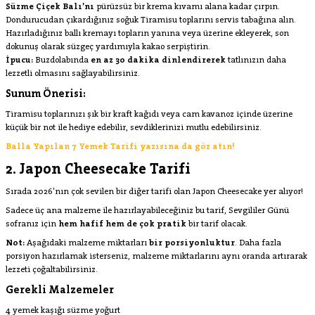
Süzme Çiçek Balı’nı
pürüzsüz bir krema kıvamı alana kadar çırpın.
Dondurucudan çıkardığınız soğuk Tiramisu toplarını servis tabağına alın.
Hazırladığınız ballı kremayı topların yanına veya üzerine ekleyerek, son
dokunuş olarak süzgeç yardımıyla kakao serpiştirin.
İpucu:
Buzdolabında
en az 30 dakika dinlendirerek
tatlınızın daha
lezzetli olmasını sağlayabilirsiniz.
Sunum Önerisi:
Tiramisu toplarınızı şık bir kraft kağıdı veya cam kavanoz içinde üzerine
küçük bir not ile hediye edebilir, sevdiklerinizi mutlu edebilirsiniz.
Balla Yapılan 7 Yemek Tarifi yazısına da göz atın!
2. Japon Cheesecake Tarifi
Sırada 2026’nın çok sevilen bir diğer tarifi olan Japon Cheesecake yer alıyor!
Sadece üç ana malzeme ile hazırlayabileceğiniz bu tarif, Sevgililer Günü
sofranız için
hem hafif hem de çok pratik
bir tarif olacak.
Not:
Aşağıdaki malzeme miktarları
bir porsiyonluktur
. Daha fazla
porsiyon hazırlamak isterseniz, malzeme miktarlarını aynı oranda artırarak
lezzeti çoğaltabilirsiniz.
Gerekli Malzemeler
4 yemek kaşığı süzme yoğurt