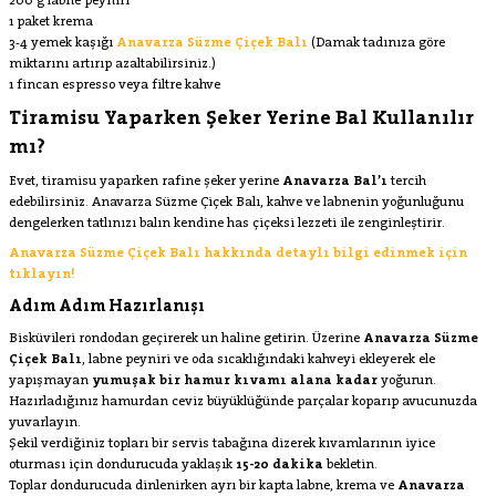
200 g labne peyniri
1 paket krema
3-4 yemek kaşığı
Anavarza Süzme Çiçek Balı
(Damak tadınıza göre
miktarını artırıp azaltabilirsiniz.)
1 fincan espresso veya filtre kahve
Tiramisu Yaparken Şeker Yerine Bal Kullanılır
mı?
Evet, tiramisu yaparken rafine şeker yerine
Anavarza Bal’ı
tercih
edebilirsiniz. Anavarza Süzme Çiçek Balı, kahve ve labnenin yoğunluğunu
dengelerken tatlınızı balın kendine has çiçeksi lezzeti ile zenginleştirir.
Anavarza Süzme Çiçek Balı hakkında detaylı bilgi edinmek için
tıklayın!
Adım Adım Hazırlanışı
Bisküvileri rondodan geçirerek un haline getirin. Üzerine
Anavarza Süzme
Çiçek Balı
, labne peyniri ve oda sıcaklığındaki kahveyi ekleyerek ele
yapışmayan
yumuşak bir hamur kıvamı alana kadar
yoğurun.
Hazırladığınız hamurdan ceviz büyüklüğünde parçalar koparıp avucunuzda
yuvarlayın.
Şekil verdiğiniz topları bir servis tabağına dizerek kıvamlarının iyice
oturması için dondurucuda yaklaşık
15-20 dakika
bekletin.
Toplar dondurucuda dinlenirken ayrı bir kapta labne, krema ve
Anavarza