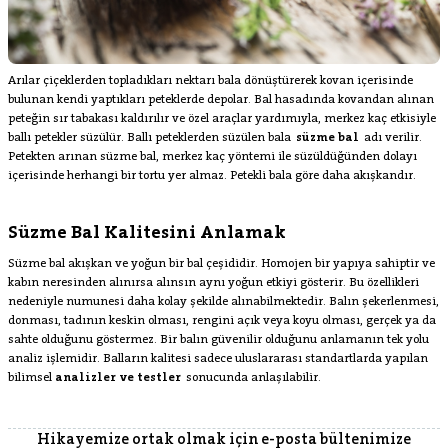
Arılar çiçeklerden topladıkları nektarı bala dönüştürerek kovan içerisinde
bulunan kendi yaptıkları peteklerde depolar. Bal hasadında kovandan alınan
peteğin sır tabakası kaldırılır ve özel araçlar yardımıyla, merkez kaç etkisiyle
ballı petekler süzülür. Ballı peteklerden süzülen bala
süzme bal
adı verilir.
Petekten arınan süzme bal, merkez kaç yöntemi ile süzüldüğünden dolayı
içerisinde herhangi bir tortu yer almaz. Petekli bala göre daha akışkandır.
Süzme Bal Kalitesini Anlamak
Süzme bal akışkan ve yoğun bir bal çeşididir. Homojen bir yapıya sahiptir ve
kabın neresinden alınırsa alınsın aynı yoğun etkiyi gösterir. Bu özellikleri
nedeniyle numunesi daha kolay şekilde alınabilmektedir. Balın şekerlenmesi,
donması, tadının keskin olması, rengini açık veya koyu olması, gerçek ya da
sahte olduğunu göstermez. Bir balın güvenilir olduğunu anlamanın tek yolu
analiz işlemidir. Balların kalitesi sadece uluslararası standartlarda yapılan
bilimsel
analizler ve testler
sonucunda anlaşılabilir.
Hikayemize ortak olmak için e-posta bültenimize