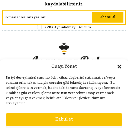
kaydolabilirsiniz.
Abone Ol
KVKK Aydınlatmayı Okudum
Onayı Yönet
En iyi deneyimleri sunmak için, cihaz bilgilerini saklamak ve/veya
bunlara erişmek amacıyla çerezler gibi teknolojiler kullanıyoruz. Bu
teknolojilere izin vermek, bu sitedeki tarama davranışı veya benzersiz
kimlikler gibi verileri işlememize izin verecektir. Onay vermemek
veya onayı geri çekmek, belirli özellikleri ve işlevleri olumsuz
Kategoriler
etkileyebilir.
Kabul et
Hakkımızda