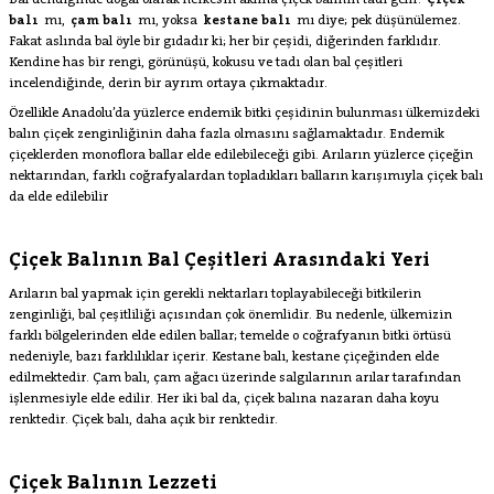
Bal dendiğinde doğal olarak herkesin aklına çiçek balının tadı gelir.
Çiçek
balı
mı,
çam balı
mı, yoksa
kestane balı
mı diye; pek düşünülemez.
Fakat aslında bal öyle bir gıdadır ki; her bir çeşidi, diğerinden farklıdır.
Kendine has bir rengi, görünüşü, kokusu ve tadı olan bal çeşitleri
incelendiğinde, derin bir ayrım ortaya çıkmaktadır.
Özellikle Anadolu’da yüzlerce endemik bitki çeşidinin bulunması ülkemizdeki
balın çiçek zenginliğinin daha fazla olmasını sağlamaktadır. Endemik
çiçeklerden monoflora ballar elde edilebileceği gibi. Arıların yüzlerce çiçeğin
nektarından, farklı coğrafyalardan topladıkları balların karışımıyla çiçek balı
da elde edilebilir
Çiçek Balının Bal Çeşitleri Arasındaki Yeri
Arıların bal yapmak için gerekli nektarları toplayabileceği bitkilerin
zenginliği, bal çeşitliliği açısından çok önemlidir. Bu nedenle, ülkemizin
farklı bölgelerinden elde edilen ballar; temelde o coğrafyanın bitki örtüsü
nedeniyle, bazı farklılıklar içerir. Kestane balı, kestane çiçeğinden elde
edilmektedir. Çam balı, çam ağacı üzerinde salgılarının arılar tarafından
işlenmesiyle elde edilir. Her iki bal da, çiçek balına nazaran daha koyu
renktedir. Çiçek balı, daha açık bir renktedir.
Çiçek Balının Lezzeti