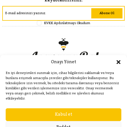
kaydolabilirsiniz.
Abone Ol
KVKK Aydınlatmayı Okudum
Onayı Yönet
En iyi deneyimleri sunmak için, cihaz bilgilerini saklamak ve/veya
bunlara erişmek amacıyla çerezler gibi teknolojiler kullanıyoruz. Bu
teknolojilere izin vermek, bu sitedeki tarama davranışı veya benzersiz
kimlikler gibi verileri işlememize izin verecektir. Onay vermemek
veya onayı geri çekmek, belirli özellikleri ve işlevleri olumsuz
Kategoriler
etkileyebilir.
Kabul et
Hakkımızda