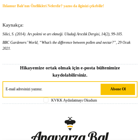
Ihlamur Balı’nın Özellikleri Nelerdir? yazısı da ilginizi çekebilir!
Kaynakça:
Silici, S. (2014). Arı poleni ve arı ekmeği. Uludağ Arıcılık Dergisi, 14(2), 99-105.
BBC Gardeners’ World, “What’s the difference between pollen and nectar?”, 29 Ocak
2021.
Hikayemize ortak olmak için e-posta bültenimize
kaydolabilirsiniz.
Abone Ol
KVKK Aydınlatmayı Okudum