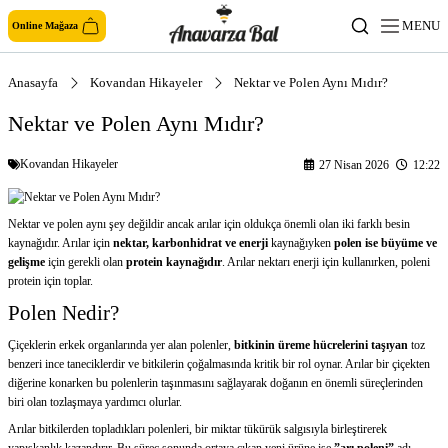
MENU
Online Mağaza
Anasayfa
Kovandan Hikayeler
Nektar ve Polen Aynı Mıdır?
Nektar ve Polen Aynı Mıdır?
Kovandan Hikayeler
27 Nisan 2026
12:22
Nektar ve polen aynı şey değildir ancak arılar için oldukça önemli olan iki farklı besin
kaynağıdır. Arılar için
nektar, karbonhidrat ve enerji
kaynağıyken
polen ise büyüme ve
gelişme
için gerekli olan
protein kaynağıdır
. Arılar nektarı enerji için kullanırken, poleni
protein için toplar.
Polen Nedir?
Çiçeklerin erkek organlarında yer alan polenler,
bitkinin üreme hücrelerini taşıyan
toz
benzeri ince taneciklerdir ve bitkilerin çoğalmasında kritik bir rol oynar. Arılar bir çiçekten
diğerine konarken bu polenlerin taşınmasını sağlayarak doğanın en önemli süreçlerinden
biri olan tozlaşmaya yardımcı olurlar.
Arılar bitkilerden topladıkları polenleri, bir miktar tükürük salgısıyla birleştirerek
yapışkanlık kazandırır. Bu süreç sonunda ortaya çıkan yeni ürüne ise
”
arı poleni”
adı