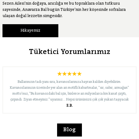
Sezen Ailesi’nin doğaya, arıcılığa ve bu topraklara olan tutkusu
sayesinde, Anavarza Bal bugün Türkiye’nin her köşesinde sofralara
ulaşan doğal lezzetin simgesidir.
Hikayemiz
Tüketici Yorumlarımız
Ballarınızın tadı yanı sıra, kavanozlarınıza hayran kaldım diyebilirim.
Kavanozlarınızın üzerinde yer alan arı motifli kabartmalar, “sır, sabır, armağan”
motto’nuz, “Bu kavanozdaki bal için, binlerce arı milyonlarca km kanat çırptı,
çırpındı. Ziyan etmeyiniz.” uyarınız… Hepsi ürününüzü çok çok yukarı taşıyacak
E.B.
nitelikte. Bugün merak edip Internet’te biraz araştırınca, “süzme çiçek” dışında
çeşitleriniz de olduğunu gördüm. En kısa zamanda onları da deneyeceğim. Yolunuz
açık, marka bilinirliğiniz ve pazar payınız büyük olsun… İyi çalışmalar dileklerimle…
Blog