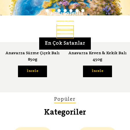
Balını Sorgula
Lezzet Serüveni
Bal Ansiklopedisi
İncele
İncele
İncele
En Çok Satanlar
Anavarza Süzme Çiçek Balı
Anavarza Keven & Kekik Balı
850g
450g
İncele
İncele
Popüler
Kategoriler