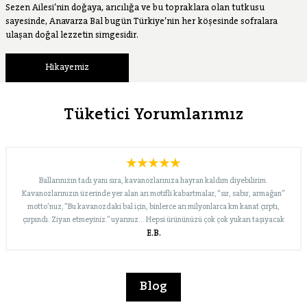
Sezen Ailesi’nin doğaya, arıcılığa ve bu topraklara olan tutkusu
sayesinde, Anavarza Bal bugün Türkiye’nin her köşesinde sofralara
ulaşan doğal lezzetin simgesidir.
Hikayemiz
Tüketici Yorumlarımız
Ballarınızın tadı yanı sıra, kavanozlarınıza hayran kaldım diyebilirim.
Kavanozlarınızın üzerinde yer alan arı motifli kabartmalar, “sır, sabır, armağan”
motto’nuz, “Bu kavanozdaki bal için, binlerce arı milyonlarca km kanat çırptı,
çırpındı. Ziyan etmeyiniz.” uyarınız… Hepsi ürününüzü çok çok yukarı taşıyacak
E.B.
nitelikte. Bugün merak edip Internet’te biraz araştırınca, “süzme çiçek” dışında
çeşitleriniz de olduğunu gördüm. En kısa zamanda onları da deneyeceğim. Yolunuz
açık, marka bilinirliğiniz ve pazar payınız büyük olsun… İyi çalışmalar dileklerimle…
Blog