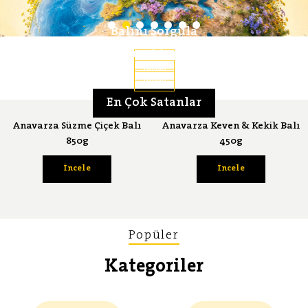
Balını Sorgula
Lezzet Serüveni
Bal Ansiklopedisi
İncele
İncele
İncele
En Çok Satanlar
Anavarza Süzme Çiçek Balı
Anavarza Keven & Kekik Balı
850g
450g
İncele
İncele
Popüler
Kategoriler