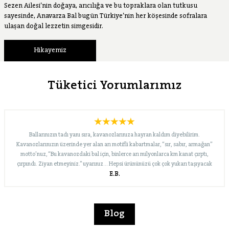
Sezen Ailesi’nin doğaya, arıcılığa ve bu topraklara olan tutkusu
sayesinde, Anavarza Bal bugün Türkiye’nin her köşesinde sofralara
ulaşan doğal lezzetin simgesidir.
Hikayemiz
Tüketici Yorumlarımız
Ballarınızın tadı yanı sıra, kavanozlarınıza hayran kaldım diyebilirim.
Kavanozlarınızın üzerinde yer alan arı motifli kabartmalar, “sır, sabır, armağan”
motto’nuz, “Bu kavanozdaki bal için, binlerce arı milyonlarca km kanat çırptı,
çırpındı. Ziyan etmeyiniz.” uyarınız… Hepsi ürününüzü çok çok yukarı taşıyacak
E.B.
nitelikte. Bugün merak edip Internet’te biraz araştırınca, “süzme çiçek” dışında
çeşitleriniz de olduğunu gördüm. En kısa zamanda onları da deneyeceğim. Yolunuz
açık, marka bilinirliğiniz ve pazar payınız büyük olsun… İyi çalışmalar dileklerimle…
Blog