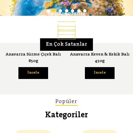
Balını Sorgula
Lezzet Serüveni
Bal Ansiklopedisi
İncele
İncele
İncele
En Çok Satanlar
Anavarza Süzme Çiçek Balı
Anavarza Keven & Kekik Balı
850g
450g
İncele
İncele
Popüler
Kategoriler