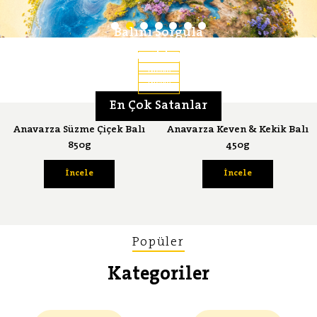
Balını Sorgula
Lezzet Serüveni
Bal Ansiklopedisi
İncele
İncele
İncele
En Çok Satanlar
Anavarza Süzme Çiçek Balı
Anavarza Keven & Kekik Balı
850g
450g
İncele
İncele
Popüler
Kategoriler