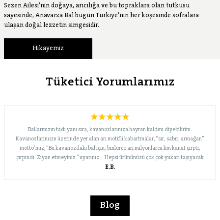
Sezen Ailesi’nin doğaya, arıcılığa ve bu topraklara olan tutkusu
sayesinde, Anavarza Bal bugün Türkiye’nin her köşesinde sofralara
ulaşan doğal lezzetin simgesidir.
Hikayemiz
Tüketici Yorumlarımız
Ballarınızın tadı yanı sıra, kavanozlarınıza hayran kaldım diyebilirim.
Kavanozlarınızın üzerinde yer alan arı motifli kabartmalar, “sır, sabır, armağan”
motto’nuz, “Bu kavanozdaki bal için, binlerce arı milyonlarca km kanat çırptı,
çırpındı. Ziyan etmeyiniz.” uyarınız… Hepsi ürününüzü çok çok yukarı taşıyacak
E.B.
nitelikte. Bugün merak edip Internet’te biraz araştırınca, “süzme çiçek” dışında
çeşitleriniz de olduğunu gördüm. En kısa zamanda onları da deneyeceğim. Yolunuz
açık, marka bilinirliğiniz ve pazar payınız büyük olsun… İyi çalışmalar dileklerimle…
Blog